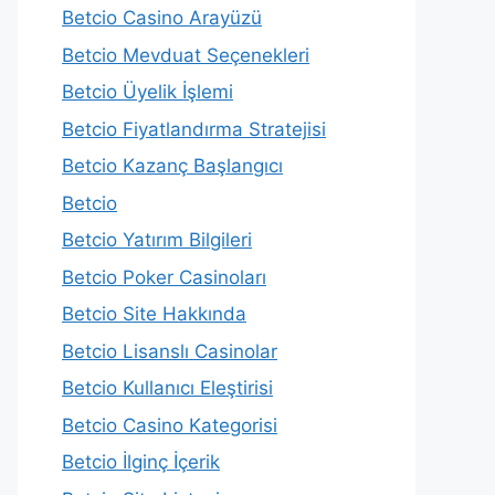
Betcio Casino Arayüzü
Betcio Mevduat Seçenekleri
Betcio Üyelik İşlemi
Betcio Fiyatlandırma Stratejisi
Betcio Kazanç Başlangıcı
Betcio
Betcio Yatırım Bilgileri
Betcio Poker Casinoları
Betcio Site Hakkında
Betcio Lisanslı Casinolar
Betcio Kullanıcı Eleştirisi
Betcio Casino Kategorisi
Betcio İlginç İçerik