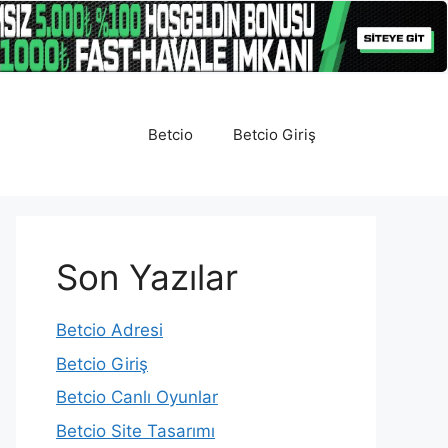
Betcio
Betcio Giriş
Son Yazılar
Betcio Adresi
Betcio Giriş
Betcio Canlı Oyunlar
Betcio Site Tasarımı