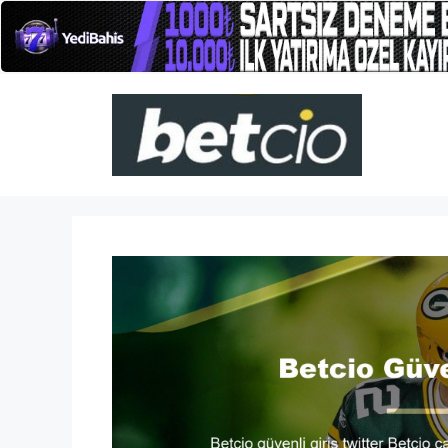
İçeriğe
atla