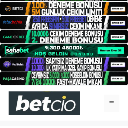
İçeriğe
atla
Menü