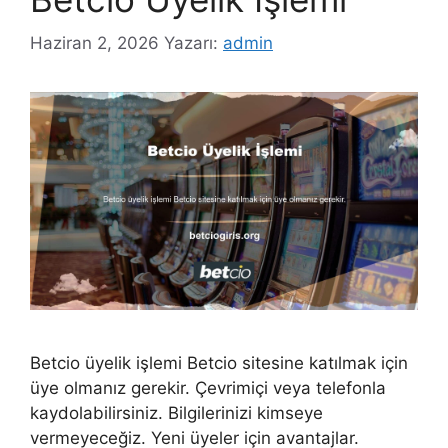
Haziran 2, 2026
Yazarı:
admin
Betcio üyelik işlemi Betcio sitesine katılmak için
üye olmanız gerekir. Çevrimiçi veya telefonla
kaydolabilirsiniz. Bilgilerinizi kimseye
vermeyeceğiz. Yeni üyeler için avantajlar.