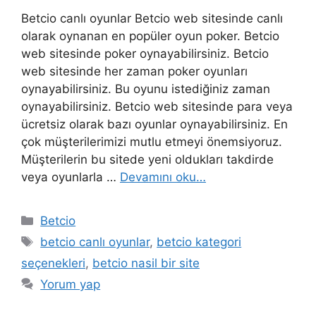
Betcio canlı oyunlar Betcio web sitesinde canlı
olarak oynanan en popüler oyun poker. Betcio
web sitesinde poker oynayabilirsiniz. Betcio
web sitesinde her zaman poker oyunları
oynayabilirsiniz. Bu oyunu istediğiniz zaman
oynayabilirsiniz. Betcio web sitesinde para veya
ücretsiz olarak bazı oyunlar oynayabilirsiniz. En
çok müşterilerimizi mutlu etmeyi önemsiyoruz.
Müşterilerin bu sitede yeni oldukları takdirde
veya oyunlarla …
Devamını oku…
Kategoriler
Betcio
Etiketler
betcio canlı oyunlar
,
betcio kategori
seçenekleri
,
betcio nasil bir site
Yorum yap