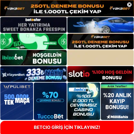
×
BETCIO GİRİŞ İÇİN TIKLAYINIZ!