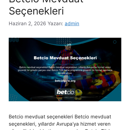
Seçenekleri
Haziran 2, 2026
Yazarı:
admin
Betcio mevduat seçenekleri Betcio mevduat
seçenekleri, yıllardır Avrupa’ya hizmet veren