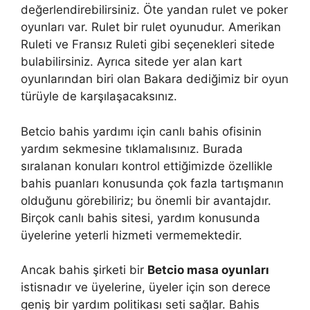
değerlendirebilirsiniz. Öte yandan rulet ve poker
oyunları var. Rulet bir rulet oyunudur. Amerikan
Ruleti ve Fransız Ruleti gibi seçenekleri sitede
bulabilirsiniz. Ayrıca sitede yer alan kart
oyunlarından biri olan Bakara dediğimiz bir oyun
türüyle de karşılaşacaksınız.
Betcio bahis yardımı için canlı bahis ofisinin
yardım sekmesine tıklamalısınız. Burada
sıralanan konuları kontrol ettiğimizde özellikle
bahis puanları konusunda çok fazla tartışmanın
olduğunu görebiliriz; bu önemli bir avantajdır.
Birçok canlı bahis sitesi, yardım konusunda
üyelerine yeterli hizmeti vermemektedir.
Ancak bahis şirketi bir
Betcio masa oyunları
istisnadır ve üyelerine, üyeler için son derece
geniş bir yardım politikası seti sağlar. Bahis