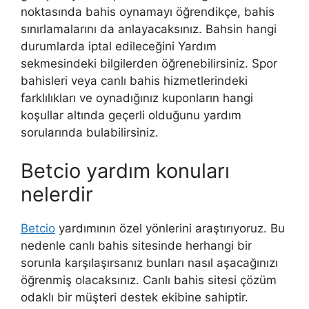
noktasında bahis oynamayı öğrendikçe, bahis
sınırlamalarını da anlayacaksınız. Bahsin hangi
durumlarda iptal edileceğini Yardım
sekmesindeki bilgilerden öğrenebilirsiniz. Spor
bahisleri veya canlı bahis hizmetlerindeki
farklılıkları ve oynadığınız kuponların hangi
koşullar altında geçerli olduğunu yardım
sorularında bulabilirsiniz.
Betcio yardım konuları
nelerdir
Betcio
yardımının özel yönlerini araştırıyoruz. Bu
nedenle canlı bahis sitesinde herhangi bir
sorunla karşılaşırsanız bunları nasıl aşacağınızı
öğrenmiş olacaksınız. Canlı bahis sitesi çözüm
odaklı bir müşteri destek ekibine sahiptir.