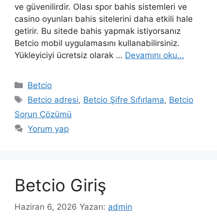
ve güvenilirdir. Olası spor bahis sistemleri ve
casino oyunları bahis sitelerini daha etkili hale
getirir. Bu sitede bahis yapmak istiyorsanız
Betcio mobil uygulamasını kullanabilirsiniz.
Yükleyiciyi ücretsiz olarak …
Devamını oku…
Kategoriler
Betcio
Etiketler
Betcio adresi
,
Betcio Şifre Sıfırlama
,
Betcio
Sorun Çözümü
Yorum yap
Betcio Giriş
Haziran 6, 2026
Yazarı:
admin