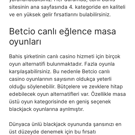
sitesinin ana sayfasında 4. kategoride en kaliteli
ve en yüksek gelir fırsatlarını bulabilirsiniz.
Betcio canlı eğlence masa
oyunları
Bahis şirketinin canlı casino hizmeti için birçok
oyun alternatifi bulunmaktadır. Fazla oyunla
karşılaşabilirsiniz. Bu nedenle Betcio canlı
casino oyunlarının sayısının oldukça yeterli
olduğu söylenebilir. Bütçelere ve zevklere hitap
edebilecek oyun alternatifleri var. Özellikle masa
üstü oyun kategorisinde en geniş seçenek
blackjack oyunlarına ayrılmıştır.
Dünyaca ünlü blackjack oyununda şansınızı en
üst düzeyde denemek için bu fırsatı