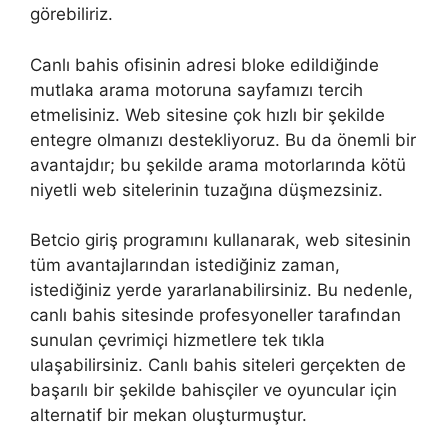
görebiliriz.
Canlı bahis ofisinin adresi bloke edildiğinde
mutlaka arama motoruna sayfamızı tercih
etmelisiniz. Web sitesine çok hızlı bir şekilde
entegre olmanızı destekliyoruz. Bu da önemli bir
avantajdır; bu şekilde arama motorlarında kötü
niyetli web sitelerinin tuzağına düşmezsiniz.
Betcio giriş programını kullanarak, web sitesinin
tüm avantajlarından istediğiniz zaman,
istediğiniz yerde yararlanabilirsiniz. Bu nedenle,
canlı bahis sitesinde profesyoneller tarafından
sunulan çevrimiçi hizmetlere tek tıkla
ulaşabilirsiniz. Canlı bahis siteleri gerçekten de
başarılı bir şekilde bahisçiler ve oyuncular için
alternatif bir mekan oluşturmuştur.