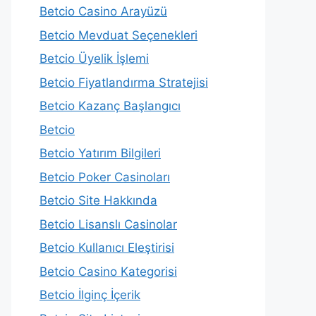
Betcio Casino Arayüzü
Betcio Mevduat Seçenekleri
Betcio Üyelik İşlemi
Betcio Fiyatlandırma Stratejisi
Betcio Kazanç Başlangıcı
Betcio
Betcio Yatırım Bilgileri
Betcio Poker Casinoları
Betcio Site Hakkında
Betcio Lisanslı Casinolar
Betcio Kullanıcı Eleştirisi
Betcio Casino Kategorisi
Betcio İlginç İçerik