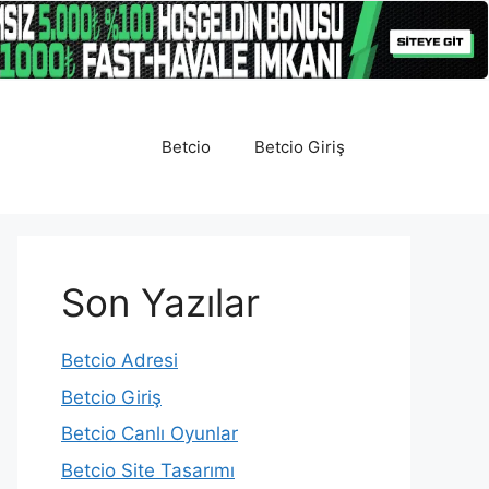
Betcio
Betcio Giriş
Son Yazılar
Betcio Adresi
Betcio Giriş
Betcio Canlı Oyunlar
Betcio Site Tasarımı