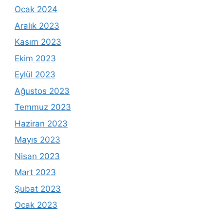
Ocak 2024
Aralık 2023
Kasım 2023
Ekim 2023
Eylül 2023
Ağustos 2023
Temmuz 2023
Haziran 2023
Mayıs 2023
Nisan 2023
Mart 2023
Şubat 2023
Ocak 2023