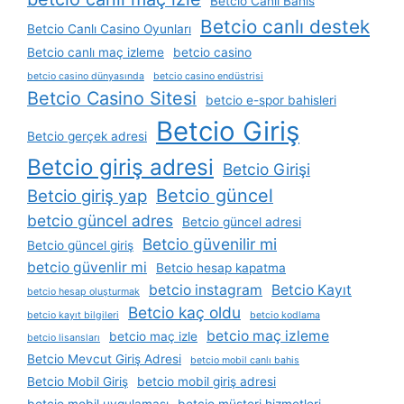
Betcio Canlı Bahis
Betcio canlı destek
Betcio Canlı Casino Oyunları
Betcio canlı maç izleme
betcio casino
betcio casino dünyasında
betcio casino endüstrisi
Betcio Casino Sitesi
betcio e-spor bahisleri
Betcio Giriş
Betcio gerçek adresi
Betcio giriş adresi
Betcio Girişi
Betcio güncel
Betcio giriş yap
betcio güncel adres
Betcio güncel adresi
Betcio güvenilir mi
Betcio güncel giriş
betcio güvenlir mi
Betcio hesap kapatma
betcio instagram
Betcio Kayıt
betcio hesap oluşturmak
Betcio kaç oldu
betcio kayıt bilgileri
betcio kodlama
betcio maç izleme
betcio maç izle
betcio lisansları
Betcio Mevcut Giriş Adresi
betcio mobil canlı bahis
Betcio Mobil Giriş
betcio mobil giriş adresi