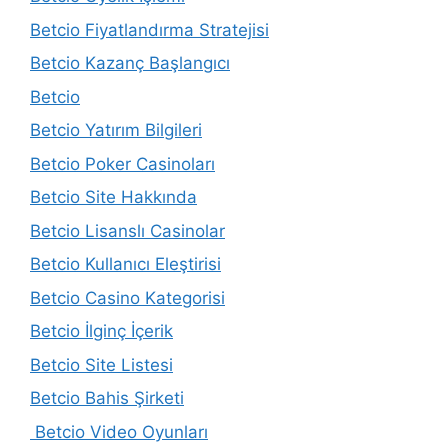
Betcio Fiyatlandırma Stratejisi
Betcio Kazanç Başlangıcı
Betcio
Betcio Yatırım Bilgileri
Betcio Poker Casinoları
Betcio Site Hakkında
Betcio Lisanslı Casinolar
Betcio Kullanıcı Eleştirisi
Betcio Casino Kategorisi
Betcio İlginç İçerik
Betcio Site Listesi
Betcio Bahis Şirketi
Betcio Video Oyunları