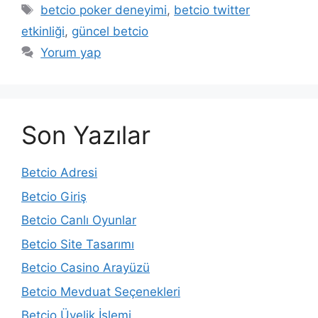
Etiketler
betcio poker deneyimi
,
betcio twitter
etkinliği
,
güncel betcio
Yorum yap
Son Yazılar
Betcio Adresi
Betcio Giriş
Betcio Canlı Oyunlar
Betcio Site Tasarımı
Betcio Casino Arayüzü
Betcio Mevduat Seçenekleri
Betcio Üyelik İşlemi