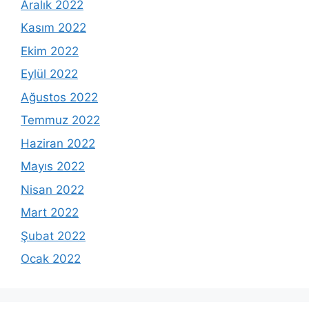
Aralık 2022
Kasım 2022
Ekim 2022
Eylül 2022
Ağustos 2022
Temmuz 2022
Haziran 2022
Mayıs 2022
Nisan 2022
Mart 2022
Şubat 2022
Ocak 2022