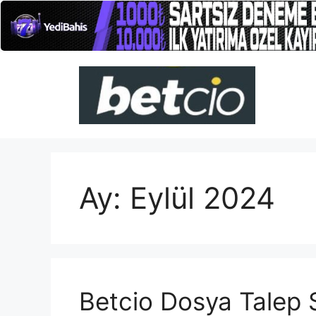
İçeriğe
atla
Ay:
Eylül 2024
Betcio Dosya Talep 