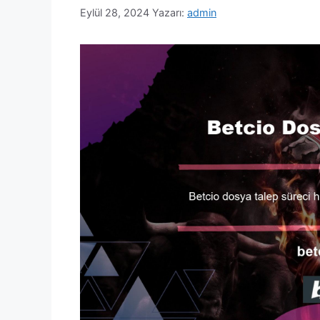
Eylül 28, 2024
Yazarı:
admin