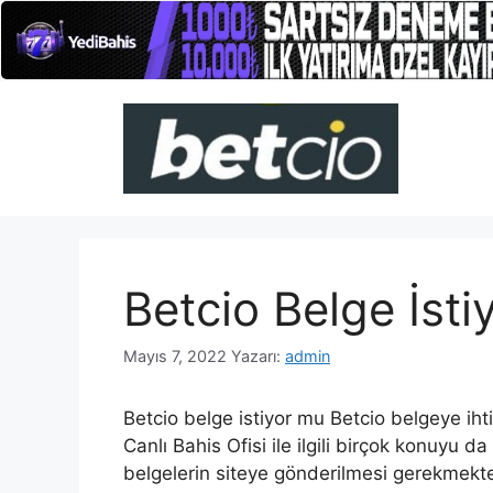
İçeriğe
atla
Betcio Belge İsti
Mayıs 7, 2022
Yazarı:
admin
Betcio belge istiyor mu Betcio belgeye ihti
Canlı Bahis Ofisi ile ilgili birçok konuyu
belgelerin siteye gönderilmesi gerekmekted