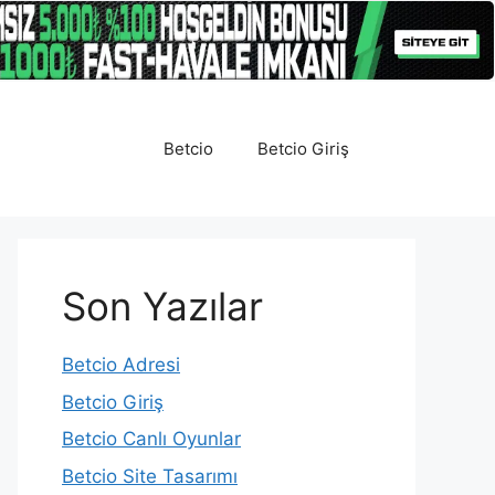
Betcio
Betcio Giriş
Son Yazılar
Betcio Adresi
Betcio Giriş
Betcio Canlı Oyunlar
Betcio Site Tasarımı