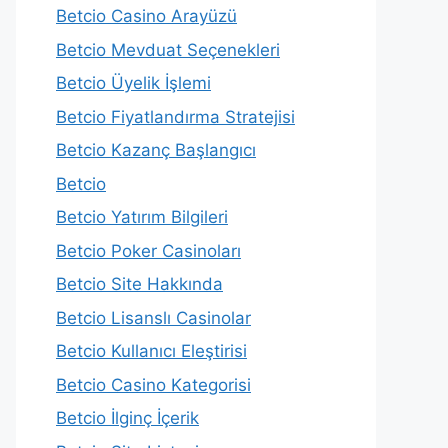
Betcio Casino Arayüzü
Betcio Mevduat Seçenekleri
Betcio Üyelik İşlemi
Betcio Fiyatlandırma Stratejisi
Betcio Kazanç Başlangıcı
Betcio
Betcio Yatırım Bilgileri
Betcio Poker Casinoları
Betcio Site Hakkında
Betcio Lisanslı Casinolar
Betcio Kullanıcı Eleştirisi
Betcio Casino Kategorisi
Betcio İlginç İçerik