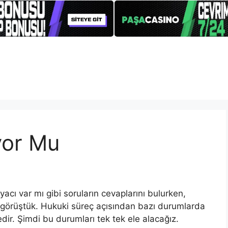
yor Mu
yacı var mı gibi soruların cevaplarını bulurken,
 da görüştük. Hukuki süreç açısından bazı durumlarda
ir. Şimdi bu durumları tek tek ele alacağız.