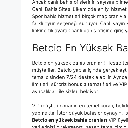
Ancak canlı bahis ofislerinin sayısını bilme
Canlı Bahis Sitesi ülkemizde en iyi hizmeti 
Spor bahis hizmetleri birçok maç oranıyla 
farklı oyun seçeneği sunuyor. Canlı yayın k
linkine tıklayarak canlı bahis ofisine giriş y
Betcio En Yüksek Ba
Betcio en yüksek bahis oranları! Hesap tems
müşteriler, Betcio yapısı içinde gerçekleşt
temsilcisinden 7/24 destek alabilir. Ayrıc
limitleri, sürpriz bonus alternatifleri ve VI
ayrıcalıkları ile sizleri bekliyor.
VIP müşteri olmanın en temel kuralı, belirli
yapmaktır. İster büyük bahisler oynayın, i
Betcio en yüksek bahis oranları
VIP üyeli
verilerinizi bırakırsanız, hesap temsilcimi