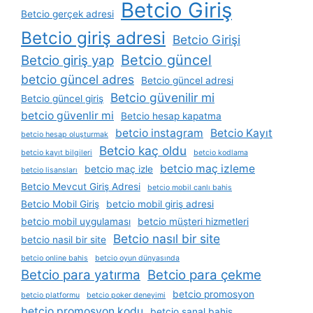
Betcio Giriş
Betcio gerçek adresi
Betcio giriş adresi
Betcio Girişi
Betcio güncel
Betcio giriş yap
betcio güncel adres
Betcio güncel adresi
Betcio güvenilir mi
Betcio güncel giriş
betcio güvenlir mi
Betcio hesap kapatma
betcio instagram
Betcio Kayıt
betcio hesap oluşturmak
Betcio kaç oldu
betcio kayıt bilgileri
betcio kodlama
betcio maç izleme
betcio maç izle
betcio lisansları
Betcio Mevcut Giriş Adresi
betcio mobil canlı bahis
Betcio Mobil Giriş
betcio mobil giriş adresi
betcio mobil uygulaması
betcio müşteri hizmetleri
Betcio nasıl bir site
betcio nasil bir site
betcio online bahis
betcio oyun dünyasında
Betcio para yatırma
Betcio para çekme
betcio promosyon
betcio platformu
betcio poker deneyimi
betcio promosyon kodu
betcio sanal bahis