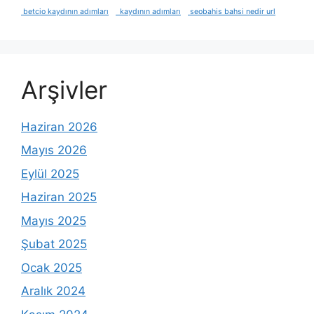
betcio kaydının adımları
kaydının adımları
seobahis bahsi nedir url
Arşivler
Haziran 2026
Mayıs 2026
Eylül 2025
Haziran 2025
Mayıs 2025
Şubat 2025
Ocak 2025
Aralık 2024