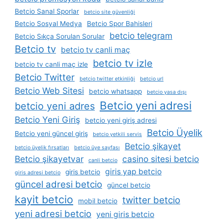
Betcio Sanal Sporlar
betcio site güvenliği
Betcio Sosyal Medya
Betcio Spor Bahisleri
betcio telegram
Betcio Sıkça Sorulan Sorular
Betcio tv
betcio tv canli maç
betcio tv izle
betcio tv canli maç izle
Betcio Twitter
betcio twitter etkinliği
betcio url
Betcio Web Sitesi
betcio whatsapp
betcio yasa dışı
Betcio yeni adresi
betcio yeni adres
Betcio Yeni Giriş
betcio yeni giriş adresi
Betcio Üyelik
Betcio yeni güncel giriş
betcio yetkili servis
Betcio şikayet
betcio üyelik fırsatları
betcio üye sayfası
Betcio şikayetvar
casino sitesi betcio
canli betcio
giris yap betcio
giris betcio
giris adresi betcio
güncel adresi betcio
güncel betcio
kayit betcio
twitter betcio
mobil betcio
yeni adresi betcio
yeni giris betcio