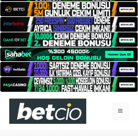
İçeriğe
atla
Menü