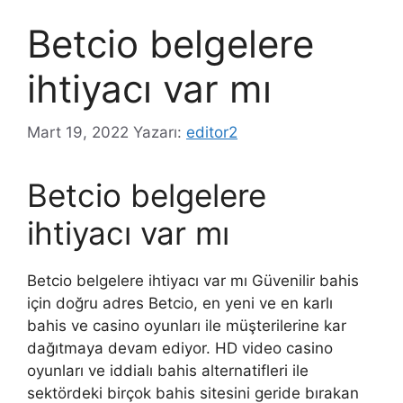
Betcio belgelere
ihtiyacı var mı
Mart 19, 2022
Yazarı:
editor2
Betcio belgelere
ihtiyacı var mı
Betcio belgelere ihtiyacı var mı Güvenilir bahis
için doğru adres Betcio, en yeni ve en karlı
bahis ve casino oyunları ile müşterilerine kar
dağıtmaya devam ediyor. HD video casino
oyunları ve iddialı bahis alternatifleri ile
sektördeki birçok bahis sitesini geride bırakan