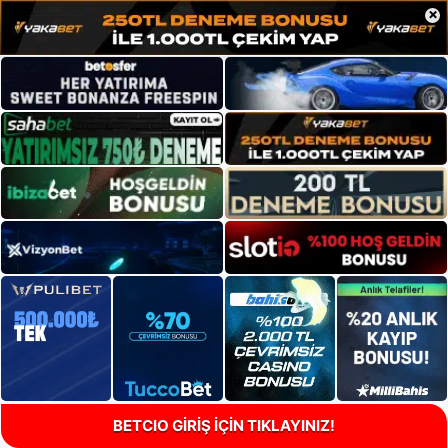
×
BETCIO GİRİŞ İÇİN TIKLAYINIZ!