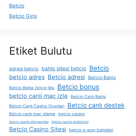
Betcio
Betcio Giriş
Etiket Bulutu
Betcio
bahis sitesi betcio
adresi betcio
betcio adres
Betcio adresi
Betcio Bahis
Betcio bonus
Betcio Belge İstiyor Mu
betcio canli maç izle
Betcio Canlı Bahis
Betcio canlı destek
Betcio Canlı Casino Oyunları
Betcio canlı maç izleme
betcio casino
betcio casino dünyasında
betcio casino endüstrisi
Betcio Casino Sitesi
betcio e-spor bahisleri