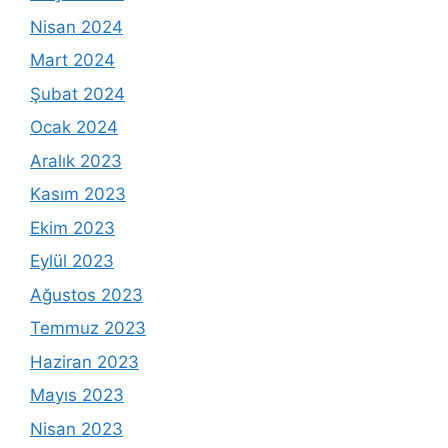
Nisan 2024
Mart 2024
Şubat 2024
Ocak 2024
Aralık 2023
Kasım 2023
Ekim 2023
Eylül 2023
Ağustos 2023
Temmuz 2023
Haziran 2023
Mayıs 2023
Nisan 2023