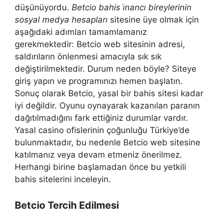
düşünüyordu.
Betcio bahis i̇nancı bireylerinin
sosyal medya hesapları
sitesine üye olmak için
aşağıdaki adımları tamamlamanız
gerekmektedir: Betcio web sitesinin adresi,
saldırıların önlenmesi amacıyla sık sık
değiştirilmektedir. Durum neden böyle? Siteye
giriş yapın ve programınızı hemen başlatın.
Sonuç olarak Betcio, yasal bir bahis sitesi kadar
iyi değildir. Oyunu oynayarak kazanılan paranın
dağıtılmadığını fark ettiğiniz durumlar vardır.
Yasal casino ofislerinin çoğunluğu Türkiye’de
bulunmaktadır, bu nedenle Betcio web sitesine
katılmanız veya devam etmeniz önerilmez.
Herhangi birine başlamadan önce bu yetkili
bahis sitelerini inceleyin.
Betcio Tercih Edilmesi