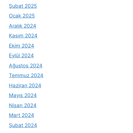
Şubat 2025
Ocak 2025
Aralık 2024
Kasım 2024
Ekim 2024
Eylül 2024
Ağustos 2024
Temmuz 2024
Haziran 2024
Mayıs 2024
Nisan 2024
Mart 2024
Şubat 2024