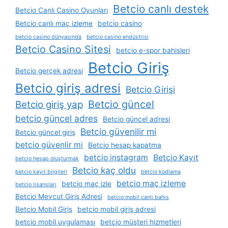
Betcio canlı destek
Betcio Canlı Casino Oyunları
Betcio canlı maç izleme
betcio casino
betcio casino dünyasında
betcio casino endüstrisi
Betcio Casino Sitesi
betcio e-spor bahisleri
Betcio Giriş
Betcio gerçek adresi
Betcio giriş adresi
Betcio Girişi
Betcio güncel
Betcio giriş yap
betcio güncel adres
Betcio güncel adresi
Betcio güvenilir mi
Betcio güncel giriş
betcio güvenlir mi
Betcio hesap kapatma
betcio instagram
Betcio Kayıt
betcio hesap oluşturmak
Betcio kaç oldu
betcio kayıt bilgileri
betcio kodlama
betcio maç izleme
betcio maç izle
betcio lisansları
Betcio Mevcut Giriş Adresi
betcio mobil canlı bahis
Betcio Mobil Giriş
betcio mobil giriş adresi
betcio mobil uygulaması
betcio müşteri hizmetleri