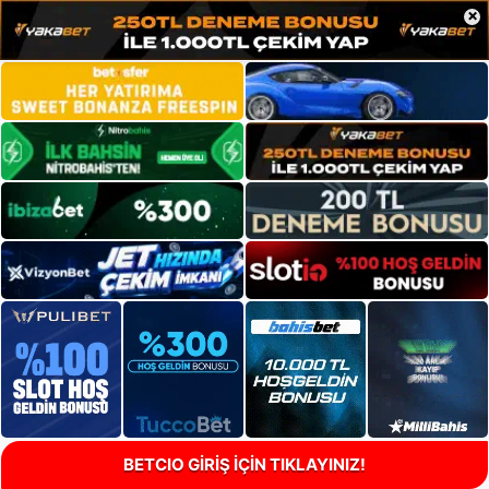
×
BETCIO GİRİŞ İÇİN TIKLAYINIZ!