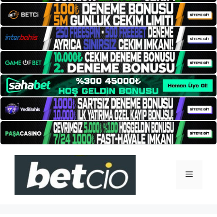
İçeriğe
atla
Menü