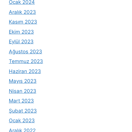
Ocak 2024
Aralık 2023
Kasım 2023
Ekim 2023
Eylül 2023
Ağustos 2023
Temmuz 2023
Haziran 2023
Mayıs 2023
Nisan 2023
Mart 2023
Şubat 2023
Ocak 2023
Aralık 2022