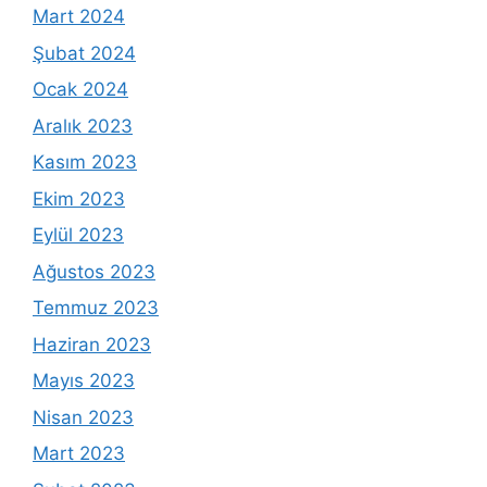
Mart 2024
Şubat 2024
Ocak 2024
Aralık 2023
Kasım 2023
Ekim 2023
Eylül 2023
Ağustos 2023
Temmuz 2023
Haziran 2023
Mayıs 2023
Nisan 2023
Mart 2023