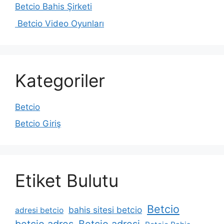
Betcio Bahis Şirketi
Betcio Video Oyunları
Kategoriler
Betcio
Betcio Giriş
Etiket Bulutu
Betcio
bahis sitesi betcio
adresi betcio