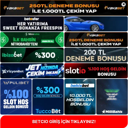
×
BETCIO GİRİŞ İÇİN TIKLAYINIZ!