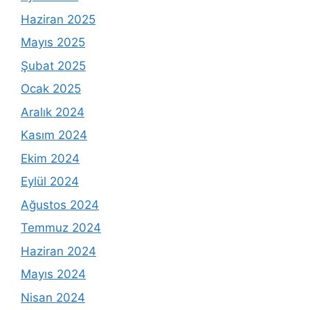
Haziran 2025
Mayıs 2025
Şubat 2025
Ocak 2025
Aralık 2024
Kasım 2024
Ekim 2024
Eylül 2024
Ağustos 2024
Temmuz 2024
Haziran 2024
Mayıs 2024
Nisan 2024