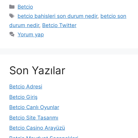
Kategoriler
Betcio
Etiketler
betcio bahisleri son durum nedir
,
betcio son
durum nedir
,
Betcio Twitter
Yorum yap
Son Yazılar
Betcio Adresi
Betcio Giriş
Betcio Canlı Oyunlar
Betcio Site Tasarımı
Betcio Casino Arayüzü