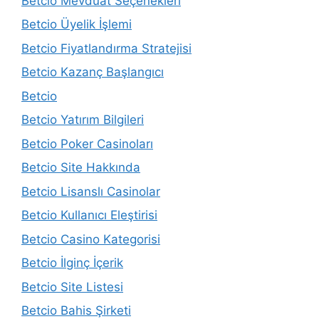
Betcio Mevduat Seçenekleri
Betcio Üyelik İşlemi
Betcio Fiyatlandırma Stratejisi
Betcio Kazanç Başlangıcı
Betcio
Betcio Yatırım Bilgileri
Betcio Poker Casinoları
Betcio Site Hakkında
Betcio Lisanslı Casinolar
Betcio Kullanıcı Eleştirisi
Betcio Casino Kategorisi
Betcio İlginç İçerik
Betcio Site Listesi
Betcio Bahis Şirketi