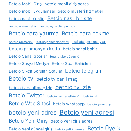
Betcio Mobil Giriş
betcio mobil giriş adresi
betcio mobil uygulaması
betcio müşteri hizmetleri
Betcio nasıl bir site
betcio nasil bir site
betcio online bahis
betcio oyun dünyasında
Betcio para yatırma
Betcio para çekme
betcio promosyon
betcio platformu
betcio poker deneyimi
betcio promosyon kodu
betcio sanal bahis
Betcio Sanal Sporlar
betcio site güvenliği
Betcio Sosyal Medya
Betcio Spor Bahisleri
betcio telegram
Betcio Sıkça Sorulan Sorular
Betcio tv
betcio tv canli maç
betcio tv izle
betcio tv canli maç izle
Betcio Twitter
betcio twitter etkinliği
betcio url
Betcio Web Sitesi
betcio whatsapp
betcio yasa dışı
Betcio yeni adresi
betcio yeni adres
Betcio Yeni Giriş
betcio yeni giriş adresi
Betcio Üyelik
Betcio yeni güncel giriş
betcio yetkili servis