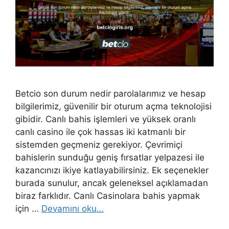
Betcio son durum nedir parolalarımız ve hesap
bilgilerimiz, güvenilir bir oturum açma teknolojisi
gibidir. Canlı bahis işlemleri ve yüksek oranlı
canlı casino ile çok hassas iki katmanlı bir
sistemden geçmeniz gerekiyor. Çevrimiçi
bahislerin sunduğu geniş fırsatlar yelpazesi ile
kazancınızı ikiye katlayabilirsiniz. Ek seçenekler
burada sunulur, ancak geleneksel açıklamadan
biraz farklıdır. Canlı Casinolara bahis yapmak
için …
Devamını oku…