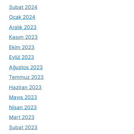
Şubat 2024
Ocak 2024
Aralık 2023
Kasım 2023
Ekim 2023
Eylül 2023
Ağustos 2023
Temmuz 2023
Haziran 2023
Mayıs 2023
Nisan 2023
Mart 2023
Şubat 2023