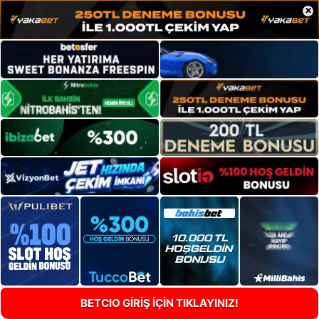
×
BETCIO GİRİŞ İÇİN TIKLAYINIZ!