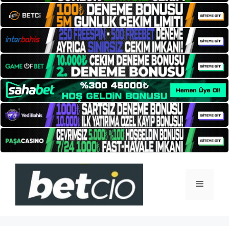
İçeriğe
atla
Menü