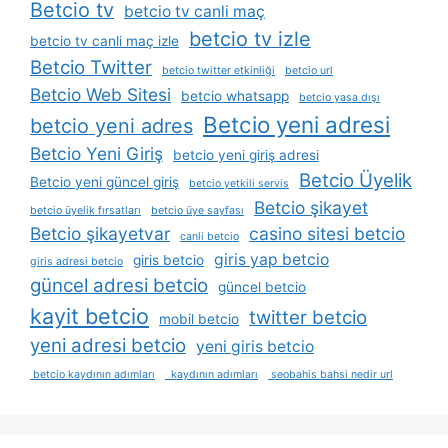
Betcio tv
betcio tv canli maç
betcio tv izle
betcio tv canli maç izle
Betcio Twitter
betcio twitter etkinliği
betcio url
Betcio Web Sitesi
betcio whatsapp
betcio yasa dışı
Betcio yeni adresi
betcio yeni adres
Betcio Yeni Giriş
betcio yeni giriş adresi
Betcio Üyelik
Betcio yeni güncel giriş
betcio yetkili servis
Betcio şikayet
betcio üyelik fırsatları
betcio üye sayfası
Betcio şikayetvar
casino sitesi betcio
canli betcio
giris yap betcio
giris betcio
giris adresi betcio
güncel adresi betcio
güncel betcio
kayit betcio
twitter betcio
mobil betcio
yeni adresi betcio
yeni giris betcio
betcio kaydının adımları
kaydının adımları
seobahis bahsi nedir url