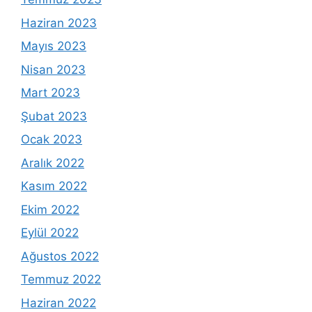
Haziran 2023
Mayıs 2023
Nisan 2023
Mart 2023
Şubat 2023
Ocak 2023
Aralık 2022
Kasım 2022
Ekim 2022
Eylül 2022
Ağustos 2022
Temmuz 2022
Haziran 2022