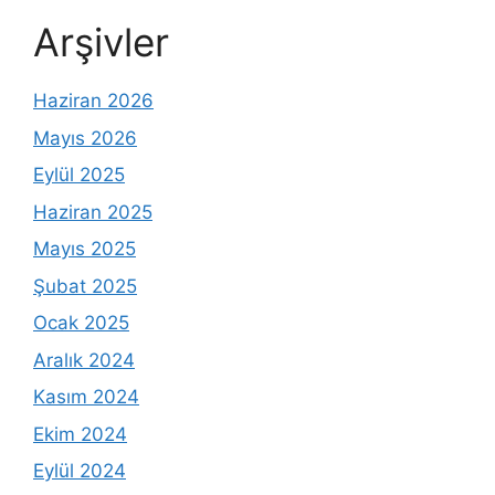
Arşivler
Haziran 2026
Mayıs 2026
Eylül 2025
Haziran 2025
Mayıs 2025
Şubat 2025
Ocak 2025
Aralık 2024
Kasım 2024
Ekim 2024
Eylül 2024