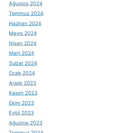
Ağustos 2024
Temmuz 2024
Haziran 2024
Mayıs 2024
Nisan 2024
Mart 2024
Şubat 2024
Ocak 2024
Aralık 2023
Kasım 2023
Ekim 2023
Eylül 2023
Ağustos 2023
Temmuz 2023