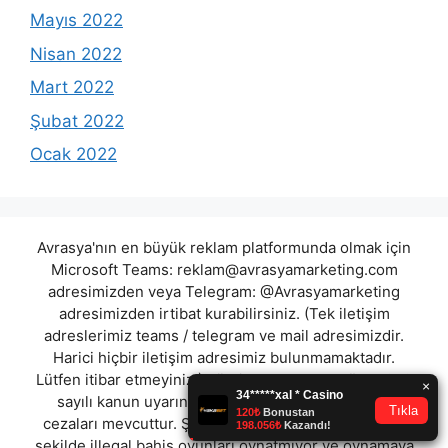
Mayıs 2022
Nisan 2022
Mart 2022
Şubat 2022
Ocak 2022
Avrasya'nın en büyük reklam platformunda olmak için
Microsoft Teams:
reklam@avrasyamarketing.com
adresimizden veya Telegram: @Avrasyamarketing
adresimizden irtibat kurabilirsiniz. (Tek iletişim
adreslerimiz teams / telegram ve mail adresimizdir.
Harici hiçbir iletişim adresimiz bulunmamaktadır.
Lütfen itibar etmeyiniz.) Türkiye yasalarına göre 7258
sayılı kanun uyarınca yasa dışı bahis oynamanın
cezaları mevcuttur. Şu an bulunduğunuz site hiç bir
şekilde illegal bahis oyunları oynatmıyor ve oynamaya