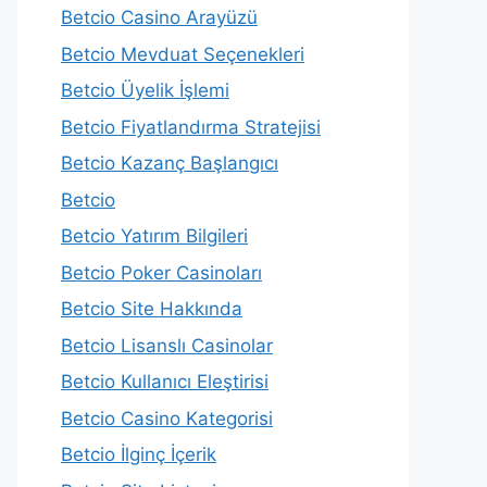
Betcio Casino Arayüzü
Betcio Mevduat Seçenekleri
Betcio Üyelik İşlemi
Betcio Fiyatlandırma Stratejisi
Betcio Kazanç Başlangıcı
Betcio
Betcio Yatırım Bilgileri
Betcio Poker Casinoları
Betcio Site Hakkında
Betcio Lisanslı Casinolar
Betcio Kullanıcı Eleştirisi
Betcio Casino Kategorisi
Betcio İlginç İçerik