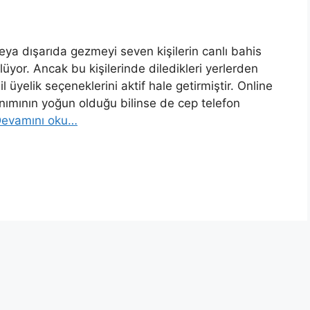
veya dışarıda gezmeyi seven kişilerin canlı bahis
lüyor. Ancak bu kişilerinde diledikleri yerlerden
üyelik seçeneklerini aktif hale getirmiştir. Online
anımının yoğun olduğu bilinse de cep telefon
evamını oku…