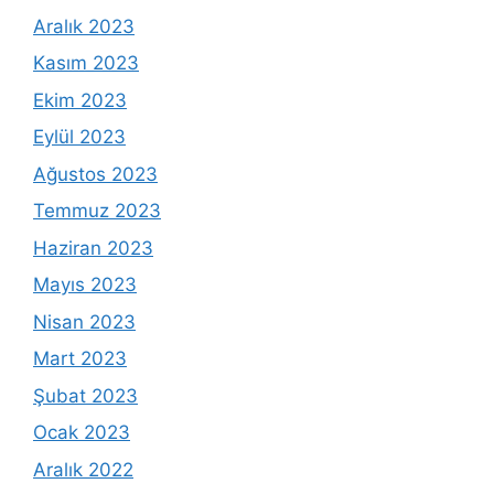
Aralık 2023
Kasım 2023
Ekim 2023
Eylül 2023
Ağustos 2023
Temmuz 2023
Haziran 2023
Mayıs 2023
Nisan 2023
Mart 2023
Şubat 2023
Ocak 2023
Aralık 2022