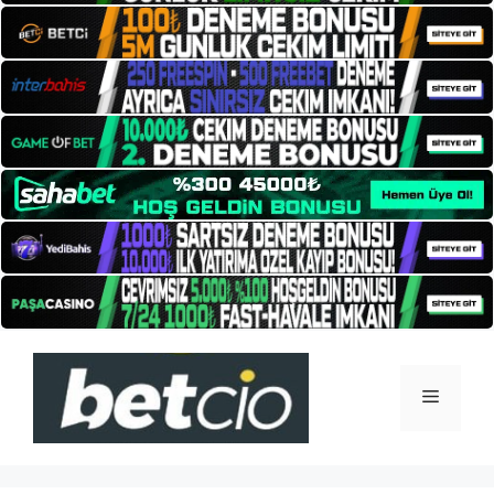
İçeriğe
atla
Menü