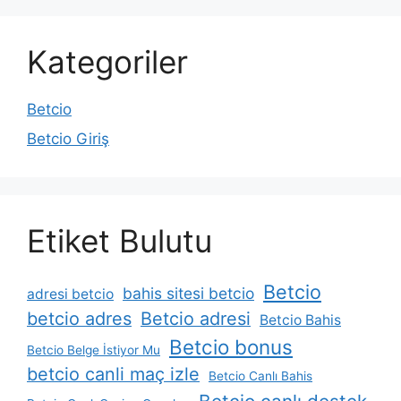
Kategoriler
Betcio
Betcio Giriş
Etiket Bulutu
Betcio
bahis sitesi betcio
adresi betcio
betcio adres
Betcio adresi
Betcio Bahis
Betcio bonus
Betcio Belge İstiyor Mu
betcio canli maç izle
Betcio Canlı Bahis