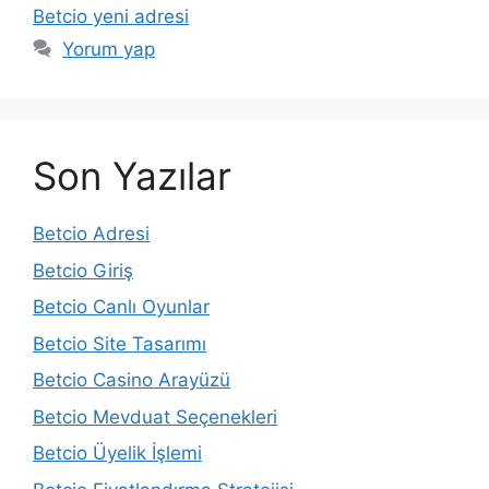
Betcio yeni adresi
Yorum yap
Son Yazılar
Betcio Adresi
Betcio Giriş
Betcio Canlı Oyunlar
Betcio Site Tasarımı
Betcio Casino Arayüzü
Betcio Mevduat Seçenekleri
Betcio Üyelik İşlemi